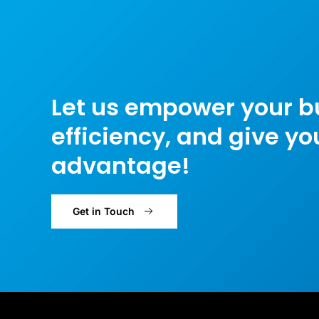
à
Con
a
se
U
Let us empower your b
efficiency, and give y
advantage!
Get in Touch