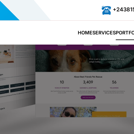
+24381
HOME
SERVICES
PORTFO