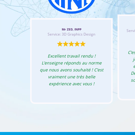
Mr ZED, INPP
Serv
Service: 3D Graphics Design
C’e
Excellent travail rendu !
L’enseigne réponds au norme
que nous avons souhaité ! C’est
D
vraiment une très belle
so
expérience avec vous !
fr
V
ser
de v
sac
per