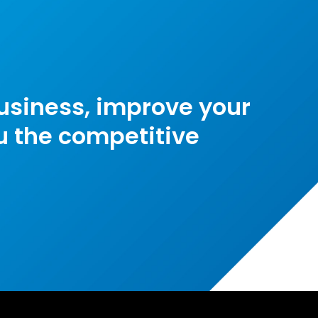
 cause de votre service…
tinuer de cette manière car
vec Jami exchange, votre
rvice est rapide et assurer.
ne fois de plus merci du
service offert!
usiness, improve your
ou the competitive