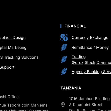
FINANCIAL
aphics Design
Currency Exchange
gital Marketing
Remittance / Money 
Trading
S Tracking Solutions
(Forex,Stock,Commod
 Support
Agency Banking Serv
TANZANIA
shi Office
1016 Jamhuri Building
& Kitumbini Street
nue Tabora coin Maniema,
Dar Es Salaam Tanzan
rtier Makutano. Commune