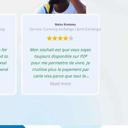
Mr. Emman
Maïss Kimbata
Ser
ing
Service: Currency exchange / Jamii Exchange
Le 
 for
Mon souhait est que vous soyez
local
d to
toujours disponible sur P2P
corp
onal
pour me permettre de vivre. Je
soulagé
mend
n’utilise plus le payement par
chau
carte visa parce que tout les
presqu
server que j’utilise ont enlevé
Read more
paniq
ou supprimé le payement par
positio
carte visa. Seulement les
eng
cryptomonaie qui sont prise en
charge. Donc vous êtes mon
seul sauveur