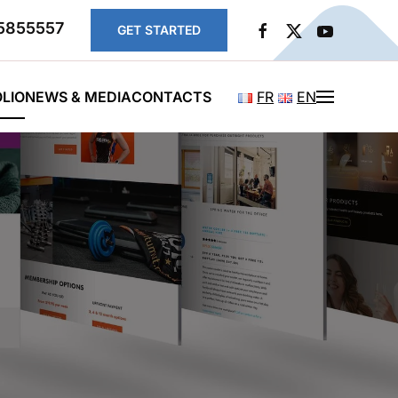
5855557
GET STARTED
LIO
NEWS & MEDIA
CONTACTS
FR
EN