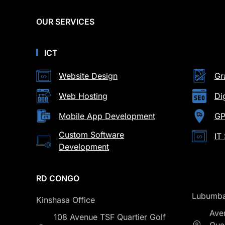
OUR SERVICES
ICT
Website Design
Gr
Web Hosting
Di
Mobile App Development
GP
Custom Software
IT
Development
RD CONGO
Lubumba
Kinshasa Office
Ave
108 Avenue TSF Quartier Golf
Qua