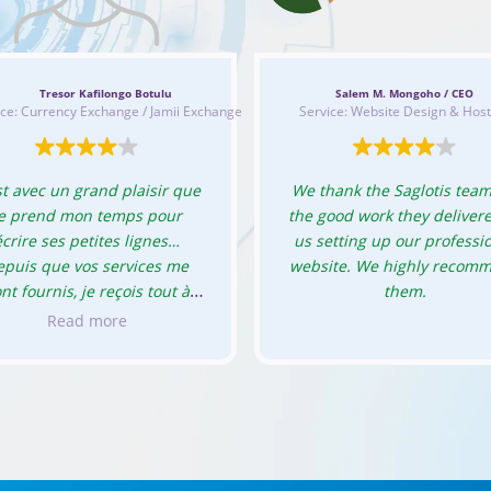
Tresor Kafilongo Botulu
Salem M. Mongoho / CEO
ice: Currency Exchange / Jamii Exchange
Service: Website Design & Host
st avec un grand plaisir que
We thank the Saglotis team
je prend mon temps pour
the good work they delivere
écrire ses petites lignes…
us setting up our professi
epuis que vos services me
website. We highly recom
nt fournis, je reçois tout à
them.
temps et surtout cette
Read more
anchise de vos exécution…
otre façon de nous rendre
vice m’a poussé à déjà parlé
os service à mes proches et
hez que bientôt, une flux de
sonnes viendront vers vous