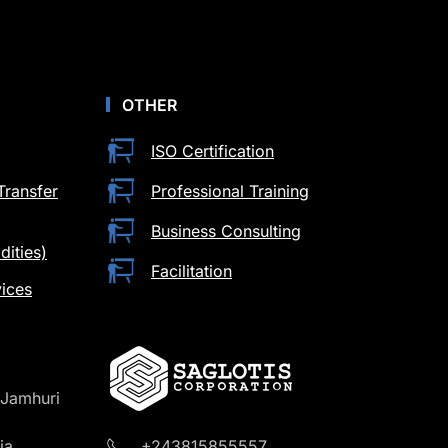
OTHER
ISO Certification
Transfer
Professional Training
Business Consulting
ities)
Facilitation
ices
 Jamhuri
ia
+243815855557